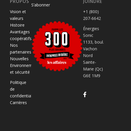
PROPOS
JOINDRE
S’abonner
Vision et
+1 (800)
valeurs
207-6642
Histoire
Énergies
Avantages
Sonic
coopératifs
1133, boul.
Nos
Vachon
partenaires
Nord
Nouvelles
Sainte-
Environnement
Marie (Qc)
et sécurité
G6E 1M9
Politique
de
confidentialité
Carrières