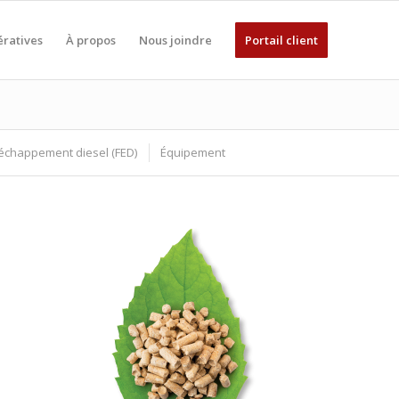
ratives
À propos
Nous joindre
Portail client
’échappement diesel (FED)
Équipement