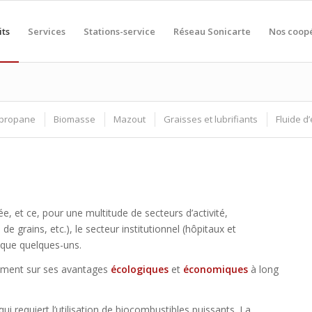
its
Services
Stations-service
Réseau Sonicarte
Nos coopé
propane
Biomasse
Mazout
Graisses et lubrifiants
Fluide d
e, et ce, pour une multitude de secteurs d’activité,
e grains, etc.), le secteur institutionnel (hôpitaux et
 que quelques-uns.
lement sur ses avantages
écologiques
et
économiques
à long
 requiert l’utilisation de biocombustibles puissants. La