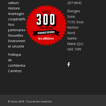
valeurs
207-6642
Histoire
Énergies
Avantages
Sonic
coopératifs
1133, boul.
Nos
Vachon
partenaires
Nord
Nouvelles
Sainte-
Environnement
Marie (Qc)
et sécurité
G6E 1M9
Politique
de
confidentialité
Carrières
© Sonic 2018. Tous droits réservés.